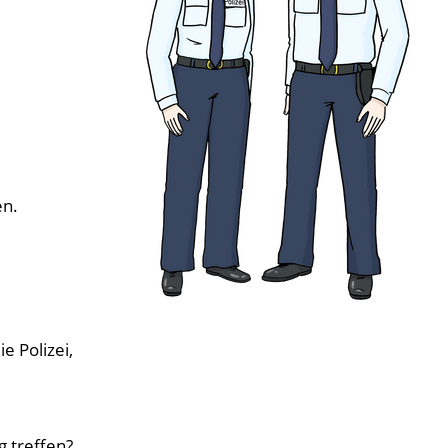
en.
e Polizei,
g treffen?