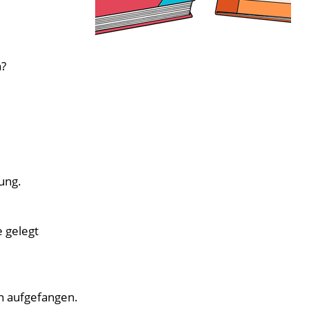
n?
ung.
e gelegt
n aufgefangen.